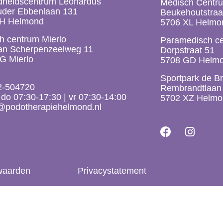
heidscentrum Leonardus
Medisch Centru
der Ebbenlaan 131
Beukehoutstraa
AH Helmond
5706 XL Helmo
h centrum Mierlo
Paramedisch ce
an Scherpenzeelweg 11
Dorpstraat 51
G Mierlo
5708 GD Helm
Sportpark de B
2-504720
Rembrandtlaan
do 07:30-17:30 | vr 07:30-14:00
5702 XZ Helmo
o@podotherapiehelmond.nl
waarden
Privacystatement