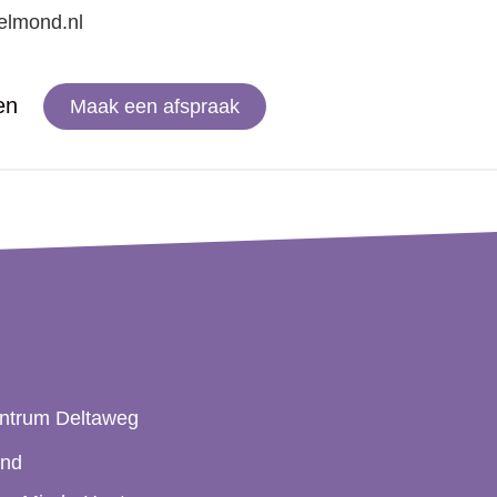
elmond.nl
en
Maak een afspraak
ntrum Deltaweg
ond