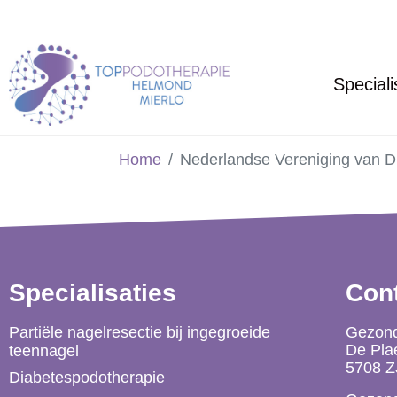
Speciali
Home
Nederlandse Vereniging van D
Specialisaties
Con
Partiële nagelresectie bij ingegroeide
Gezond
De Pla
teennagel
5708 Z
Diabetespodotherapie