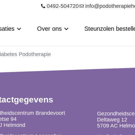
0492-504720
info@podotherapieh
saties
Over ons
Steunzolen bestell
iabetes Podotherapie
tactgegevens
heidscentrum Brandevoort
Gezondheidsce
etse 94
Deltaweg 12
J Helmond
5709 AC Helm