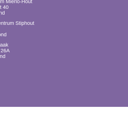
m Mierlo-Hout
t 40
nd
ntrum Stiphout
ond
raak
 26A
nd